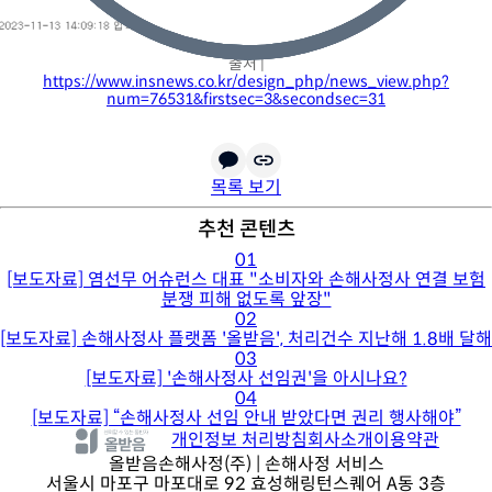
출처 |
https://www.insnews.co.kr/design_php/news_view.php?
num=76531&firstsec=3&secondsec=31
목록 보기
추천 콘텐츠
01
[보도자료] 염선무 어슈런스 대표 "소비자와 손해사정사 연결 보험
분쟁 피해 없도록 앞장"
02
[보도자료] 손해사정사 플랫폼 '올받음', 처리건수 지난해 1.8배 달해
03
[보도자료] '손해사정사 선임권'을 아시나요?
04
[보도자료] “손해사정사 선임 안내 받았다면 권리 행사해야”
개인정보 처리방침
회사소개
이용약관
올받음손해사정(주)
| 손해사정 서비스
서울시 마포구 마포대로 92 효성해링턴스퀘어 A동 3층