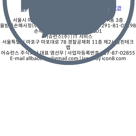
개인정보 처리방침
회사소개
이용약관
올받음손해사정(주)
| 손해사정 서비스
서울시 마포구 마포대로 92 효성해링턴스퀘어 A동 3층
올받음손해사정(주) 대표 염선무 | 사업자등록번호 291-81-03198
손해사정업 등록번호 B0000801
어슈런스(주)
| IT 서비스
서울특별시 마포구 마포대로 78 경찰공제회 11층 제2서울핀테크
랩
어슈런스 주식회사 대표 염선무 | 사업자등록번호 117-87-02855
E-mail allbadeum@gmail.com | Icons by icon8.com