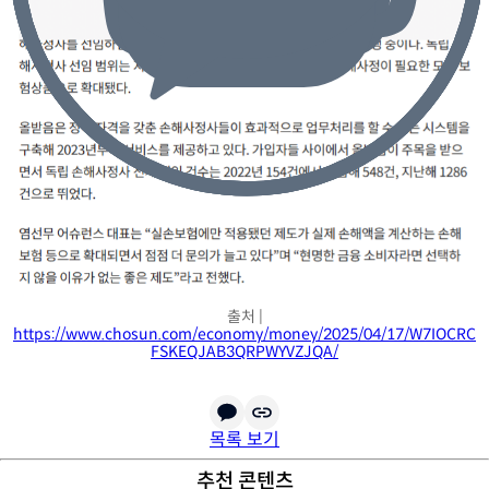
출처 |
https://www.chosun.com/economy/money/2025/04/17/W7IOCRC
FSKEQJAB3QRPWYVZJQA/
목록 보기
추천 콘텐츠