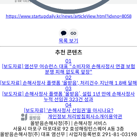
참고링크 |
https://www.startupdaily.kr/news/articleView.html?idxno=8058
목록 보기
추천 콘텐츠
01
[보도자료] 염선무 어슈런스 대표 "소비자와 손해사정사 연결 보험
분쟁 피해 없도록 앞장"
02
[보도자료] 손해사정사 플랫폼 '올받음', 처리건수 지난해 1.8배 달해
03
[보도자료] 손해사정사 플랫폼 ‘올받음’, 설립 1년 만에 손해사정사
누적 선임권 323건 성과
04
[보도자료] '손해사정사 선임권'을 아시나요?
개인정보 처리방침
회사소개
이용약관
올받음손해사정(주)
| 손해사정 서비스
서울시 마포구 마포대로 92 효성해링턴스퀘어 A동 3층
올받음손해사정(주) 대표 염선무 | 사업자등록번호 291-81-03198