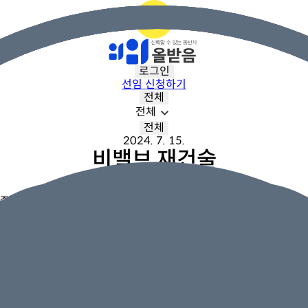
로그인
선임 신청하기
전체
전체
전체
2024. 7. 15.
비밸브 재건술
부지급
 증상이 생기면 거의 낫지 않고 오래가는 일상이 많았습니다. 그래서
 성형목적이라며 거절하였었습니다. 변호사, 독립손해사정사 모두 문
위임해서 진행해 주었습니다. 보험금 지급 유무를 떠나 너무 고맙고
장유라 손해사정사