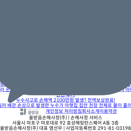
황인규 손해사정사
전문 분야 |
배상책임/재물, 누수
해당 손해사정사와 전화상담하기
함께 보면 좋은 사례와 질문
관련 후기
아파트 외부배수라인 누수사고, 책임은 누구에게?
사람이 타인에게 가한 손해를 보상해주는 보험입니다. 따라서 사고 발
관련 후기
상가에 2800만원 누수피해 발생, 누구에게 책임을 물어야 하나?
오고 있으므로 일반적이지 않은 원인으로 누수가 발생하는 사례를 종종
관련 후기
보일러 온수배관 손상으로 발생한 누수사고 복구공사 770만원 보상
러 온수배관의 누수입니다.&nbsp; 그 이유는 온수배관은 사용시 마다
관련 후기
누수사고로 손해액 2100만원 발생? 전액보상완료!
보일러 배관 손상으로 발생한 누수가 아랫집 집안 천장 전체로 물이 흘러
개인정보 처리방침
회사소개
이용약관
올받음손해사정(주)
| 손해사정 서비스
서울시 마포구 마포대로 92 효성해링턴스퀘어 A동 3층
올받음손해사정(주) 대표 염선무 | 사업자등록번호 291-81-03198