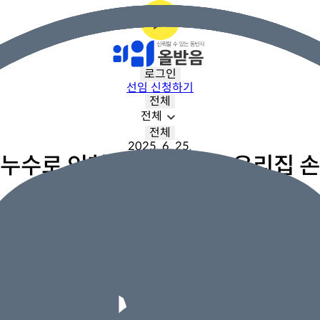
로그인
선임 신청하기
전체
전체
전체
2025. 6. 25.
누수로 인한 아랫집 손해, 우리집 
331 만원 지급
사정사분께서 해주신 부분 다 나왔습니다. 신속하게 잘 처리해주셨
손해사정사 총평
발생한 손해는 일배책에서, 우리집 손해는 급배
 결국 잘 종결될 수 있었습니다. 우리집 누수로 인해서 타인의 집
등에 가입되어 있는 급배수누출특약으로 보상된다는 점 알아두시면 