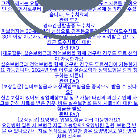
고객분께서는 요통으로 인하여 1년 넘게 꾸준히 도수치료를 받아오
던 중 보험사로부터 현장심사 안내를 받고 올받은에 문의하여 주셨
습니다. 도수치료의
관련 후기
경추간판탈출증 도수치료
피보험자는 30세초반의 남성으로 경추통으로인한 비급여도수치료
30회이상 치료자로 과잉치료 의심으로 현장조사 의뢰받은 건으로
최근 도수치료에 대한
관련 FAQ
[제도질문] 실손보험금과 정액보험을 함께 청구한 경우도 무료 선임
이 가능한가요
실손보험금과 정액보험을 함께 청구한 경우도 무료선임이 가능한가
요 가능합니다. 2024년 9월 이후로 실손보험과 정액보험을 함께 청
구하는 이른바
관련 FAQ
[보상질문] 실비보험금과 배상책임보험금을 중복으로 받을 수 있나
요?
실손보험이 있어도 영업배상보험 청구 가능! 타인의 과실로 인해 사
고를 당해 치료를 받은 경우, 비록 실손보험을 통해 치료비에 대한 보
험금을 받았
관련 FAQ
[보상질문] 요양병원 입원보험금 지급 가능한가요?
요양병원 입원 시 보험금 지급 가능할까? 요양병원 입원, 보험금 받
을 수 있나요? 네, 치료 목적으로 입원한 경우 요양병원도 일반병원
처럼 실손보