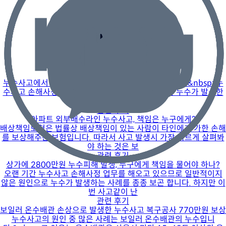
안준용 손해사정사
전문 분야 |
배상책임/재물, 누수
해당 손해사정사와 전화상담하기
함께 보면 좋은 사례와 질문
관련 후기
누수 원인판단이 보상을 결정합니다!
누수사고에서 가장 중요한 것은 “최초 원인판단”입니다.&nbsp; 누
수사고 손해사정에서 가장 먼저 확인해야 하는 것은 누수가 발생한
사실이 아니
관련 후기
아파트 외부배수라인 누수사고, 책임은 누구에게?
배상책임보험은 법률상 배상책임이 있는 사람이 타인에게 가한 손해
를 보상해주는 보험입니다. 따라서 사고 발생시 가장 빠르게 살펴봐
야 하는 것은 보
관련 후기
상가에 2800만원 누수피해 발생, 누구에게 책임을 물어야 하나?
오랜 기간 누수사고 손해사정 업무를 해오고 있으므로 일반적이지
않은 원인으로 누수가 발생하는 사례를 종종 보곤 합니다. 하지만 이
번 사고같이 난
관련 후기
보일러 온수배관 손상으로 발생한 누수사고 복구공사 770만원 보상
누수사고의 원인 중 많은 사례는 보일러 온수배관의 누수입니