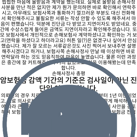
찝찝한 마음에 올받음과 계약을 했는데요. 실제로 올받음 손해사정
사분을 만난 적은 없지만 제가 뭔가 문의하면 바로 확인해서 연락주
시고, 아무래도 보험사쪽과 통화하기 껄끄러운 부분도 대신 전화해
서 확인해주시고 불필요한 서류는 작성 안할 수 있도록 해주셔서 마
음이 편했습니다. 덕분에 진단금 다 받았고 지연이자도 받았네요. 중
간에 수상스럽게 들어온 금액도 지연이자라고 확인해주셨습니다. 또
모 보험사에서 개인적으로 손해보험사 계약하셨냐고 확인하는 거 보
고(연락을 하셨다고 하더라고요) 허튼 일(?)은 없겠구나 싶어서 안심
했습니다. 제가 잘 모르는 서류같은것도 사진 찍어서 보내주면 설명
해주시겠다고 하거나, 보험사쪽 손해사정사 만날 때 이상하면 바로
연락달라 하는 것도 믿음직하여 마음이 놓였습니다. 물론 이런 과정
은 중간에 잘 커트해주셔서 거의 없었고요. 처음 이용해봤는데 만족
합니다.
손해사정사 총평
암보험금 감액 기간의 기준은 검사일이 아닌 진
단일 이어야 합니다.
의뢰인의 경우 치료일 및 검사일은 보험가입일로부터 1년 미만이었
고, 치료 의사로부터 확정진단은 1년이 초과하여 어떻게 해석하느냐
에 따라 큰 금액이 달라지는 사건이었습니다. 꼼꼼하게 사안을 검토
하여 보험사에 약관 규정을 손해사정 하였고, 결과 일반보험금 전액
을 인정 받을 수 있었습니다.