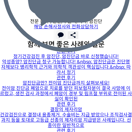
안준용 손해사정사
전문 분야 |
진단/수술비/기타, 암진단
해당 손해사정사와 전화상담하기
함께 보면 좋은 사례와 질문
관련 후기
정기건강검진 후 암진단, 암진단금 바로 신청했습니다!
악성종양? 암진단금 청구 가능합니다! &nbsp; 암진단금은 진단명
자체보다 병리학적 근거와 의학적 객관성이 핵심입니다.&nbsp; 따
라서 정기
관련 후기
암진단금만? 전이암 진단금까지 살펴보세요!
전이암 진단금 폐암으로 치료를 받던 피보험자분이 결국 사망에 이
르렀고, 생전 검사 과정에서 폐암이 경부 및 림프절 부위로 전이된 사
실이 확인된
관련 후기
결장의 제자리암
건강검진으로 결정내 용종제거. 수술비는 지급 받았으나 조직검사결
과지 등을 토대로 고등급 선종의 제자리암 지급받은 사례입니다. 선
종이란 일반적으로
관련 후기