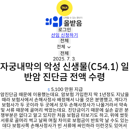
로그인
선임 신청하기
전체
전체
전체
2025. 7. 3.
자궁내막의 악성 신생물(C54.1) 일
반암 진단금 전액 수령
5,100 만원 지급
암진단금 때문에 이용했는데요. 암보험 가입한지 딱 1년정도 지났을
때라 보험사에서 손해사정사 배정해서 나올 것은 분명했고, 게다가
보험사가 두 곳이라 두 곳에서 모두 손해사정사가 나올거라서 약속
및 서류 때문에 골머리 썩었는데요. 진단금이기 때문에 실손 같은 분
쟁부분은 없다고 알고 있지만 처음 보험금 타보기도 하고, 위에 썼듯
서류로 골머리 썩고 날짜 며칠 차이로 보험금이 반토막 날 수도 있는
데다 보험사쪽 손해사정사가 빈 서류에 싸인하라 이런것도 있어서