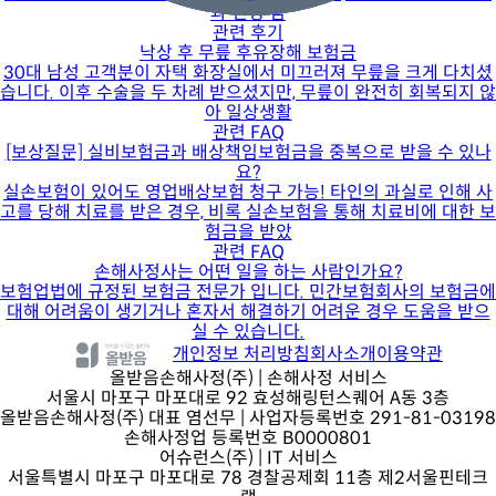
과 인정 범
관련 후기
낙상 후 무릎 후유장해 보험금
30대 남성 고객분이 자택 화장실에서 미끄러져 무릎을 크게 다치셨
습니다. 이후 수술을 두 차례 받으셨지만, 무릎이 완전히 회복되지 않
아 일상생활
관련 FAQ
[보상질문] 실비보험금과 배상책임보험금을 중복으로 받을 수 있나
요?
실손보험이 있어도 영업배상보험 청구 가능! 타인의 과실로 인해 사
고를 당해 치료를 받은 경우, 비록 실손보험을 통해 치료비에 대한 보
험금을 받았
관련 FAQ
손해사정사는 어떤 일을 하는 사람인가요?
보험업법에 규정된 보험금 전문가 입니다. 민간보험회사의 보험금에
대해 어려움이 생기거나 혼자서 해결하기 어려운 경우 도움을 받으
실 수 있습니다.
개인정보 처리방침
회사소개
이용약관
올받음손해사정(주)
| 손해사정 서비스
서울시 마포구 마포대로 92 효성해링턴스퀘어 A동 3층
올받음손해사정(주) 대표 염선무 | 사업자등록번호 291-81-03198
손해사정업 등록번호 B0000801
어슈런스(주)
| IT 서비스
서울특별시 마포구 마포대로 78 경찰공제회 11층 제2서울핀테크