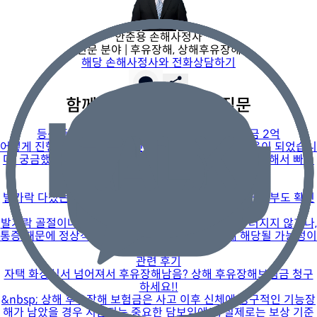
안준용 손해사정사
전문 분야 |
후유장해, 상해후유장해
해당 손해사정사와 전화상담하기
함께 보면 좋은 사례와 질문
관련 후기
등산중 낙상으로 척수손상, 상해후유장해보험금 2억
어떻게 진행해야할지 막막했던 상황에서 너무 많은 도움이 되었습니
다. 궁금했던 부분들도 친절하게 안내해주시고, 최선을 다해서 빠르
게 일을 진행시켜
관련 후기
발가락 다쳤는데 치료비만 받고 끝내셨나요? 후유장해 여부도 확인
하세요.
발가락 골절이나 절단, 인대 손상 이후 관절이 잘 구부러지지 않거나,
통증 때문에 정상적인 보행이 어렵다면 후유장해에 해당될 가능성이
있습니다.
관련 후기
자택 화장실서 넘어져서 후유장해남음? 상해 후유장해보험금 청구
하세요!!
&nbsp; 상해 후유장해 보험금은 사고 이후 신체에 영구적인 기능장
해가 남았을 경우 지급되는 중요한 담보임에도, 실제로는 보상 기준