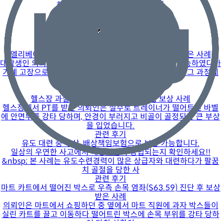
해당 손해사정사와 전화상담하기
함께 보면 좋은 사례와 질문
관련 후기
엘리베이터 멈춤 및 감힘에 따른 배상책임보험 보상 받은 사례
대학생인 의뢰인은 어느 밤 기숙사 내부 엘리베이터를 탑승하였다가
기계 고장으로 무려 30분이나 갖혀 있었습니다. &nbsp; 그 과정에
서 엘리베
관련 후기
헬스장 과실 사고에 대한 배상책임보험 보상 사례
헬스장에서 PT를 받던 의뢰인은 실수로 트레이너가 떨어트린 바벨
에 안면부를 강타 당하며, 안경이 부러지고 비골이 골정되는 큰 부상
을 입었습니다.
관련 후기
유도 대련 중 부상, 배상책임보험으로 보상 가능합니다.
일상의 우연한 사고에서 배상책임이 성립되는지 확인하세요!!
&nbsp; 본 사례는 유도수련경력이 많은 상급자와 대련하다가 팔꿈
치 골절을 당한 사
관련 후기
마트 카트에서 떨어진 박스로 우측 손목 염좌(S63.59) 진단 후 보상
받은 사례
의뢰인은 마트에서 쇼핑하던 중 옆에서 마트 직원에 과자 박스들이
실린 카트를 끌고 이동하다 떨어트린 박스에 손목 부위를 강타 당하