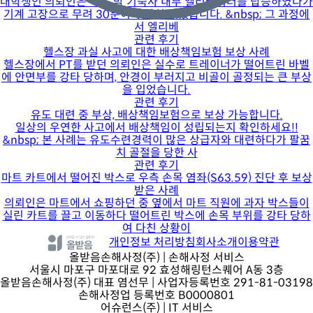
대학생인 의뢰인은 어느 밤 기숙사 내부 엘리베이터를 탑승하였다가
기계 고장으로 무려 30분이나 갖혀 있었습니다. &nbsp; 그 과정에
서 엘리베
관련 후기
헬스장 과실 사고에 대한 배상책임보험 보상 사례
헬스장에서 PT를 받던 의뢰인은 실수로 트레이너가 떨어트린 바벨
에 안면부를 강타 당하며, 안경이 부러지고 비골이 골정되는 큰 부상
을 입었습니다.
관련 후기
유도 대련 중 부상, 배상책임보험으로 보상 가능합니다.
일상의 우연한 사고에서 배상책임이 성립되는지 확인하세요!!
&nbsp; 본 사례는 유도수련경력이 많은 상급자와 대련하다가 팔꿈
치 골절을 당한 사
관련 후기
마트 카트에서 떨어진 박스로 우측 손목 염좌(S63.59) 진단 후 보상
받은 사례
의뢰인은 마트에서 쇼핑하던 중 옆에서 마트 직원에 과자 박스들이
실린 카트를 끌고 이동하다 떨어트린 박스에 손목 부위를 강타 당하
여 다친 상황이
개인정보 처리방침
회사소개
이용약관
올받음손해사정(주)
| 손해사정 서비스
서울시 마포구 마포대로 92 효성해링턴스퀘어 A동 3층
올받음손해사정(주) 대표 염선무 | 사업자등록번호 291-81-03198
손해사정업 등록번호 B0000801
어슈런스(주)
| IT 서비스